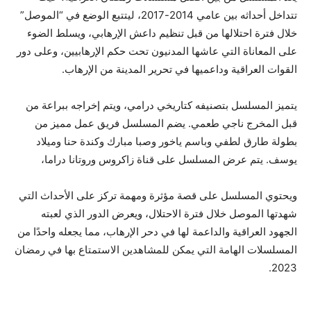
تتداخل أحداثه بين عامي 2014-2017، ليتتبع الوضع في “الموصل”
خلال فترة احتلالها من قبل تنظيم داعش الإرهابي، ويسلط الضوء
على المعاناة التي عاشها المدنيون تحت حكم الإرهابيين، وعلى دور
القوات العراقية وداعميها في تحرير المدينة من الإرهاب.
يتميز المسلسل بتصنيفه كتاريخي درامي، ويتم إخراجه ببراعة من
قبل المخرج ناجي طعمي. يضم المسلسل فريق عمل مميز من
بطولة طارق لطفي وباسم ياخور وصبا مبارك وكندة حنا وميلاد
يوسف. يتم عرض المسلسل على قناة زاكروس وروتانا دراما،
ويحتوي المسلسل على قصة مؤثرة ومهمة تركز على الأحداث التي
شهدتها الموصل خلال فترة الاحتلال، ويعرض الدور الذي لعبته
الجهود العراقية والداعمة لها في دحر الإرهاب، مما يجعله واحدًا من
المسلسلات الهامة التي يمكن للمشاهدين الاستمتاع بها في رمضان
2023.