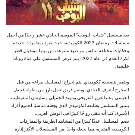
يعد مسلسل “شباب البومب” الموسم الحادي عشر واحدًا من أجمل
مسلسلات رمضان 2023 الكوميدية، حيث يعود بمغامرات جديدة
وحكايات مختلفة تناقش مواضيع متنوعة، من بينها مونديال قطر
لكرة القدم في عام 2022. يتم عرض المسلسل على قناة روتانا
خليجية.
ويتميز بتصنيفه ككوميدي. يتم إخراج المسلسل ببراعة من قبل
المخرج أشرف العبادي، ويضم فريق عمل بارز من بطولة فيصل
العيسى وعبدالعزيز الفريحي ومهند الجميلي وسليمان المقيطيب.
يتميز المسلسل بطابعه الكوميدي الذي يجعله مناسبًا لجميع أفراد
الأسرة، كما أنه يلقى رواجًا كبيرًا في الوطن العربي.
يضم المسلسل عددًا كبيرًا من المشاهد الطريفة والمفارقات
الكوميدية المثيرة، مما يجعله واحدًا من المسلسلات الأكثر إثارة