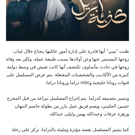
ظنت “بيبي” أنها قادرة على إدارة أمور عائلتها بنجاح خلال غياب
زوجها المستمر عنها وعن أولادها بسبب طبيعة عمله، ولكن بعد وفاة
زوجها في حادث مأساوي، تكتشف أنها كانت تعيش في وسط دوامة
كبيرة من الأكاذيب والشخصيات المفتعلة. يتم عرض المسلسل على
قنوات روتانا خليجية وmbc دراما وروتانا دراما.
ويتميز بتصنيفه كدراما. يتم إخراج المسلسل ببراعة من قبل المخرج
حسين الحليبي، ويضم فريق عمل بارز من بطولة جاسم النبهان
وزهرة عرفات وعبدالله بهمن وليلى عبدالله.
كما يتميز المسلسل بقصة مؤثرة ومليئة بالدراما، تركز على رحلة