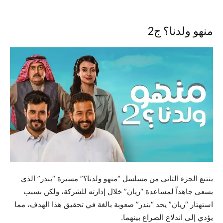
منهو ولدنا؟ ج2
يتتبع الجزء الثاني من مسلسل “منهو ولدنا؟” مسيرة “بندر” الذي
يسعى جاهداً لمساعدة “ريان” خلال إدارته للشركة، ولكن بسبب
استهتار “ريان” يجد “بندر” صعوبة بالغة في تحقيق هذا الهدف، مما
يؤدي إلى اندلاع الصراع بينهما.