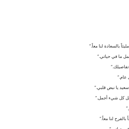
جمل ما في حياتي.”
 عام.”
عيد يا نبض قلبي.”
جعل كل شيء أجمل.”
الفرح لنا معاً.”
في حياتي.”