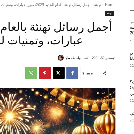
Home
تهنئة
أجمل رسائل تهنئة بالعام الجديد 2025: صور، عبارات، وتمنيات للسنة الجديدة
تهنئة
م:
ية
عبارات، وتمنيات ل
شئ
كتب بواسطة
مايا
ديسمبر 30, 2024
اً
Share
حث؟
ن OpenAI
ني
تي