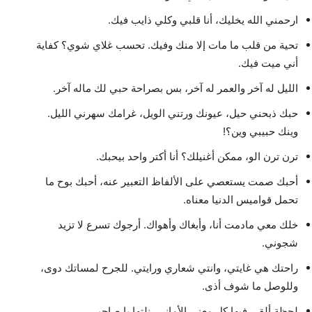
ارحمني الله يخليك، أنا قلبي وكلي ذايب فيك.
تحية من قلب ما مات إلا منك وفيك. تحسب غلاي شوي؟ كفاية
أني ميت فيك.
الليل له آخر والعمر له آخر، بس بصراحة حبي لك ماله آخر.
حبك ذبحني حيل، عيونك ورتني الويل، غرامك سهرني الليل.
وينك حبيبي وين؟!
ترن ترن الو، ممكن أغنيلك؟ أنا أكتر واحد بيحبك.
أحبك صمت يستعصي على الألفاظ التعبير عنه، أحبك بوح ما
تحمل قواميس الدنيا معناه.
خلك معي مادمت أنا، وأبغاك وأهواك. أرجوك تسرع لا تزيد
شجوني.
راحتك هي غايتي، وانتي شعاري ورايتي. للجرح لمساتك دوى،
وللوصل ما شوف أذى.
لحظة ألقى فيها كل معنى الأماني، نلتها يا صاحبي.