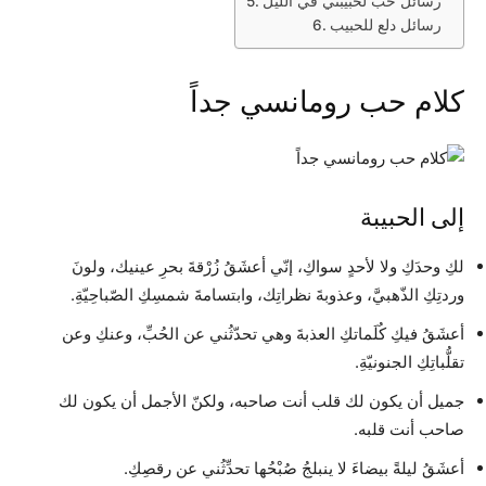
رسائل حب لحبيبتي في الليل
رسائل دلع للحبيب
كلام حب رومانسي جداً
إلى الحبيبة
لكِ وحدَكِ ولا لأحدٍ سواكِ، إنّي أعشَقُ زُرْقةَ بحرِ عينيك، ولونَ
وردتِكِ الذّهبيَّ، وعذوبةَ نظراتِك، وابتسامةَ شمسِكِ الصّباحِيّةِ.
أعشَقُ فيكِ كُلَماتكِ العذبةَ وهي تحدّثُني عن الحُبِّ، وعنكِ وعن
تقلُّباتِكِ الجنونيّةِ.
جميل أن يكون لك قلب أنت صاحبه، ولكنّ الأجمل أن يكون لك
صاحب أنت قلبه.
أعشَقُ ليلةً بيضاءَ لا ينبلجُ صُبْحُها تحدِّثُني عن رقصِكِ.