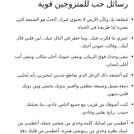
رسائل حب للمتزوجين قوية
مُتعلقة بِك وكأن الأرض لا تحتوي غيرك. الحبّ هو الشمعة التي
تضيء لنا طريقنا في الحياة.
عمري ما فكرت فيك…وما خطر في البال حبك…لين قلبي قال
أبيك…وقالت عيوني أحبك.
تبقى وحدك فوق الزمان، وتبقى عيونك أحلى مكان، وتبقى أنت
أغلى إنسان.
كم أعشقه ذلك الرجل الذي يقاطع حديثي ليخبرني بأنه يُحبّني.
دمعة تسيل وشمعه تنطفي والعمر بدونك يختفي ومن دونك
قلبي ينتهي.
كنت أشوفك من قريب مع جميع الناس عادي…ما تخيلتك
حبيب…رايح بقلبي وغادي.
أعطيني من لسانِك كلمة وخدي من شفتي جملة، أعطيني من
عينك نظرة وخدي من رموشي همزة، أعطيني من قلبك دقة