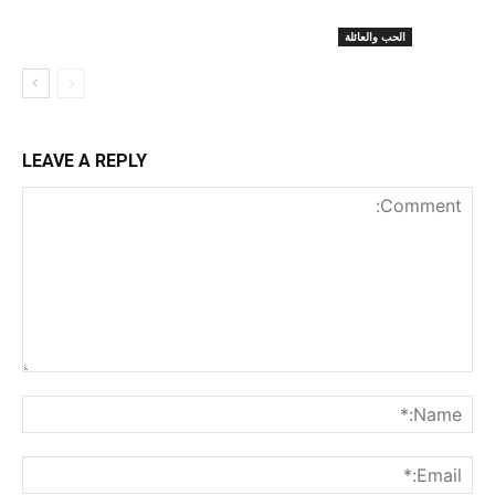
الحب والعائلة
LEAVE A REPLY
nt:
me:*
ail:*