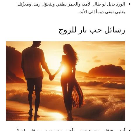
الورد يذبل لو طال الأمد، والجمر يطفي ويتحوّل رمد، ومعزّتك
بقلبي تبقى دوماً إلى الأبد.
رسائل حب نار للزوج
أنت روح قلبي وضوء عيوني وأجمل نبضة تصدر من قلبي لتملأ