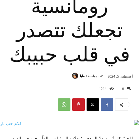
رومانسية
تجعلك تتصدر
في قلب حبيبك
كتب بواسطة
مايا
أغسطس 5, 2024
1214
0
الحبّ كلمةٌ واسعةُ المدى، مُتعدّدة المشاعر والظّروف: حب العبد