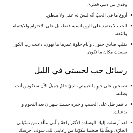
وخدي من دمي قطرة.
أروع ما في الحبّ أنّه ليسَ له عقل ولا منطق.
الحب لا يعتمد على الرومانسية فقط، بل على الاحترام والاهتمام
والثقة.
بقلب صادق حنون، وأيام حلوة عمرها ما تهون، دعيت رب الكون
يسعدك مكان ما تكون.
رسائل حب لحبيبتي في الليل
تصبحين على خيرٍ يا حبيبتي، لديّ حلمٌ جميلٌ الآن ستكونين أنت
بطلته.
يا قمر طل على الحبيب و خبره حبيبك سهران يعد النجوم و
يدعيلك.
لقد أرسلت إليك الوسادة الأكثر راحةً والّتي تتألّف من تمنّياتي
الحارّة، وبطّانيّةً ضخمةً مكوّنةً من رعايتي لك. سوف أحرسك