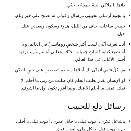
دائمًا يا ملاكي. ليلةً جميلةً يا حبّي.
يا نجوم أرسلي لحبيبي مرسال و قولي له تصبح على خير ونام.
حبيبي ساعات أخاف من الليل، هدوء وسكون ويبعدني عنك
حيل.
أنت تعرف أنّني لست أكثر شخصٍ رومانسيٍّ في العالم، ولا
أستطيع كتابة كلماتٍ جميلة… حبّك يجعلني أبتسم وأريد ترديد
أجمل الأغاني في هذا العالم.
من كلّ قلبي أتمنّى لك أحلامًا سعيدة. تصبحين على خيرٍ يا حبّي.
لو الإنسان يقدر يطلب الحلم كان طلبت من ربي ما أحلم إلا
فيك. أتمنى ما أحلم إلا فيك، ولما أقوم تكون أول ما أشوف.
رسائل دلع للحبيب
ياشاغل فكري، أموت فيك. يا حايل عمري، أموت فيك. يا أحلى
خل، أموت فيك. يا كل هلي، أموت فيك.