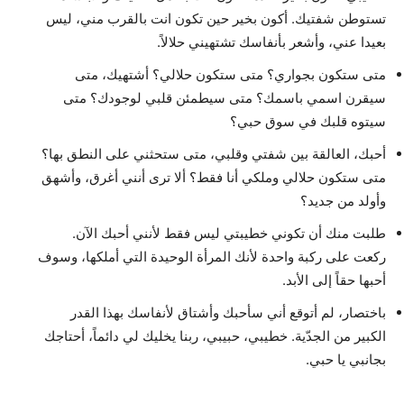
تستوطن شفتيك. أكون بخير حين تكون انت بالقرب مني، ليس
بعيدا عني، وأشعر بأنفاسك تشتهيني حلالاً.
متى ستكون بجواري؟ متى ستكون حلالي؟ أشتهيك، متى
سيقرن اسمي باسمك؟ متى سيطمئن قلبي لوجودك؟ متى
سيتوه قلبك في سوق حبي؟
أحبك، العالقة بين شفتي وقلبي، متى ستحثني على النطق بها؟
متى ستكون حلالي وملكي أنا فقط؟ ألا ترى أنني أغرق، وأشهق
وأولد من جديد؟
طلبت منك أن تكوني خطيبتي ليس فقط لأنني أحبك الآن.
ركعت على ركبة واحدة لأنك المرأة الوحيدة التي أملكها، وسوف
أحبها حقاً إلى الأبد.
باختصار، لم أتوقع أني سأحبك وأشتاق لأنفاسك بهذا القدر
الكبير من الجدّية. خطيبي، حبيبي، ربنا يخليك لي دائماً، أحتاجك
بجانبي يا حبي.