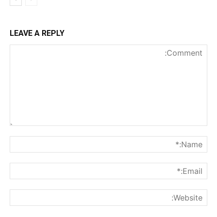
LEAVE A REPLY
nt:
me:*
ail:*
ite: