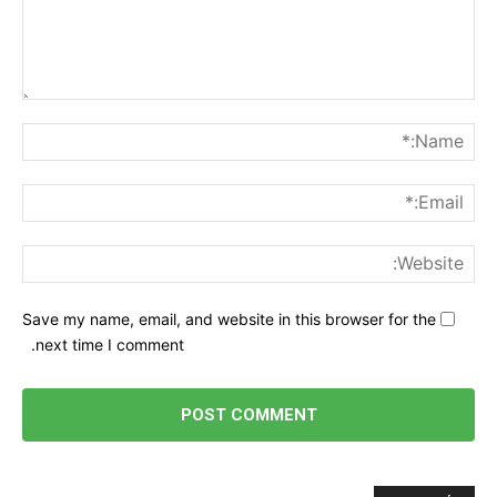
nt:
me:*
ail:*
ite:
Save my name, email, and website in this browser for the
next time I comment.