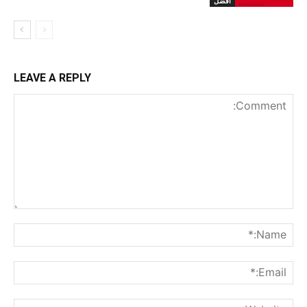
افضل
LEAVE A REPLY
nt:
me:*
ail:*
ite: